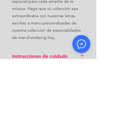
especial para cada amante de la
música. Haga que su colección sea
extraordinaria con nuestras letras
escritas a mano personalizadas de
nuestra colección de especialidades
de merchandising hoy.
Instrucciones de cuidado
Es probable que su producto esté
Política de devoluciones
hecho de material delicado, por lo
que debe manipularlo con cuidado al
Dado que este producto se fabrica
recibirlo.
bajo pedido, no aceptamos
devoluciones de ningún producto
físico. Podemos emitir reembolsos en
un plazo de 14 días.
CONTACTO
Correo electrónico: