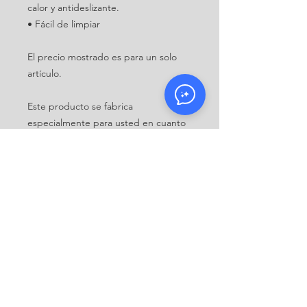
calor y antideslizante.
• Fácil de limpiar
El precio mostrado es para un solo
artículo.
Este producto se fabrica
especialmente para usted en cuanto
realiza un pedido, por lo que nos lleva
un poco más de tiempo entregárselo.
Fabricar productos a pedido en lugar
de hacerlo en grandes cantidades
ayuda a reducir la sobreproducción,
así que ¡gracias por tomar decisiones
de compra acertadas!
Política de devoluciones
Debido a que este producto se